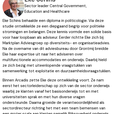
Sector leader Central Government,
Education and Healthcare
Eke Schins behaalde een diploma in politicologie. Via deze
studie ontwikkelde ze een diepgaand begrip voor politieke
stromingen en belangen. Deze kennis vormde een solide basis
voor haar loopbaan als adviseur. Eerder richtte Eke zich bij
Marktplan Adviesgroep op diversiteits- en organisatieadvies.
Na de overname van dit adviesbureau door Grontmij breidde
Eke haar expertise uit naar het adviseren over
multifunctionele accommodaties en onderwijs. Daarbij hield
ze zich bezig met uiteenlopende vraagstukken van
samenwerking tot exploitatie en duurzaamheidsvraagstukken.
Binnen Arcadis zette Eke deze ontwikkeling voort. Ze nam
eerst het sectorleiderschap op zich van de sector onderwijs
waarbij ze klanten vanaf het basisonderwijs tot en met
universiteiten sprak en met hun diverse vragen
ondersteunde. Daarna groeide de verantwoordelijkheid als
sectordirecteur richting het met een team bemensen van
een groter scala aan klanten namelijk Rijksoverheid onderwijs