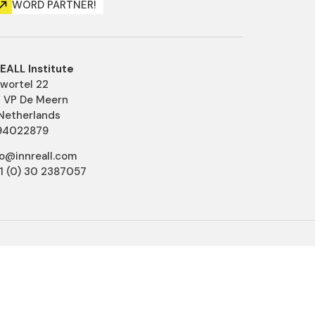
WORD PARTNER!
EALL Institute
ewortel 22
 VP De Meern
Netherlands
94022879
nfo@innreall.com
31 (0) 30 2387057