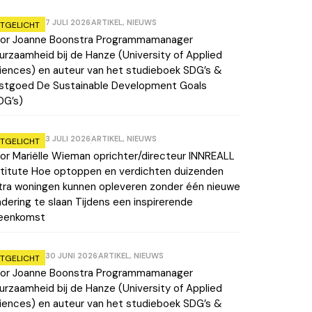
7 JULI 2026
ARTIKEL
,
NIEUWS
ITGELICHT
or Joanne Boonstra Programmamanager
urzaamheid bij de Hanze (University of Applied
iences) en auteur van het studieboek SDG’s &
stgoed De Sustainable Development Goals
DG’s)
3 JULI 2026
ARTIKEL
,
NIEUWS
ITGELICHT
or Mariëlle Wieman oprichter/directeur INNREALL
stitute Hoe optoppen en verdichten duizenden
tra woningen kunnen opleveren zonder één nieuwe
ndering te slaan Tijdens een inspirerende
jeenkomst
30 JUNI 2026
ARTIKEL
,
NIEUWS
ITGELICHT
or Joanne Boonstra Programmamanager
urzaamheid bij de Hanze (University of Applied
iences) en auteur van het studieboek SDG’s &