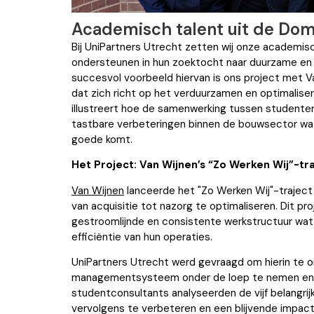
Academisch talent uit de Do
Bij UniPartners Utrecht zetten wij onze academisc
ondersteunen in hun zoektocht naar duurzame en 
succesvol voorbeeld hiervan is ons project met 
dat zich richt op het verduurzamen en optimalisere
illustreert hoe de samenwerking tussen studenten 
tastbare verbeteringen binnen de bouwsector wat
goede komt.
Het Project: Van Wijnen’s “Zo Werken Wij”-tr
Van Wijnen
lanceerde het "Zo Werken Wij"-traject
van acquisitie tot nazorg te optimaliseren. Dit pr
gestroomlijnde en consistente werkstructuur wat
efficiëntie van hun operaties.
UniPartners Utrecht werd gevraagd om hierin te 
managementsysteem onder de loep te nemen en g
studentconsultants analyseerden de vijf belangri
vervolgens te verbeteren en een blijvende impact