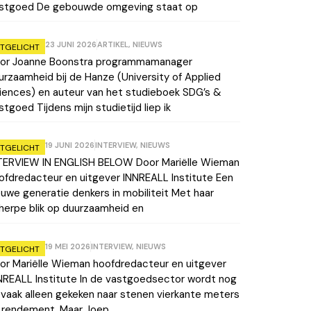
stgoed De gebouwde omgeving staat op
23 JUNI 2026
ARTIKEL
,
NIEUWS
ITGELICHT
or Joanne Boonstra programmamanager
urzaamheid bij de Hanze (University of Applied
iences) en auteur van het studieboek SDG’s &
stgoed Tijdens mijn studietijd liep ik
19 JUNI 2026
INTERVIEW
,
NIEUWS
ITGELICHT
TERVIEW IN ENGLISH BELOW Door Mariëlle Wieman
ofdredacteur en uitgever INNREALL Institute Een
euwe generatie denkers in mobiliteit Met haar
herpe blik op duurzaamheid en
19 MEI 2026
INTERVIEW
,
NIEUWS
ITGELICHT
or Mariëlle Wieman hoofdredacteur en uitgever
NREALL Institute In de vastgoedsector wordt nog
 vaak alleen gekeken naar stenen vierkante meters
 rendement. Maar Joep