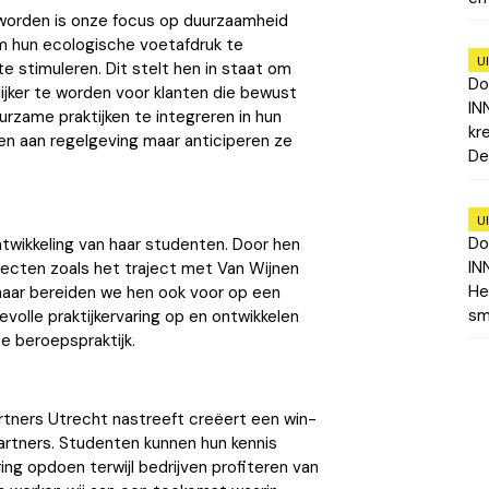
r worden is onze focus op duurzaamheid
om hun ecologische voetafdruk te
U
e stimuleren. Dit stelt hen in staat om
Do
lijker te worden voor klanten die bewust
IN
uurzame praktijken te integreren in hun
kr
en aan regelgeving maar anticiperen ze
De
U
Do
ntwikkeling van haar studenten. Door hen
IN
jecten zoals het traject met Van Wijnen
He
 maar bereiden we hen ook voor op een
sm
olle praktijkervaring op en ontwikkelen
e beroepspraktijk.
artners Utrecht nastreeft creëert een win-
artners. Studenten kunnen hun kennis
ing opdoen terwijl bedrijven profiteren van