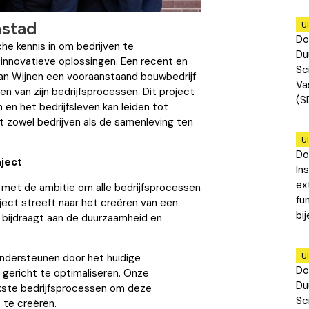
mstad
U
Do
he kennis in om bedrijven te
Du
innovatieve oplossingen. Een recent en
Sc
Van Wijnen een vooraanstaand bouwbedrijf
Va
n van zijn bedrijfsprocessen. Dit project
(S
en het bedrijfsleven kan leiden tot
 zowel bedrijven als de samenleving ten
U
Do
aject
In
ex
 met de ambitie om alle bedrijfsprocessen
fu
oject streeft naar het creëren van een
bi
 bijdraagt aan de duurzaamheid en
U
ondersteunen door het huidige
Do
ericht te optimaliseren. Onze
Du
jkste bedrijfsprocessen om deze
Sc
 te creëren.