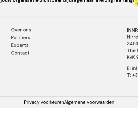
jouw organisatie zichtbaar bijdragen aan lifelong learning?
Over ons
INNR
Nirr
Partners
3453
Experts
The 
Contact
KvK 
E: i
T: +
Privacy voorkeuren
Algemene voorwaarden