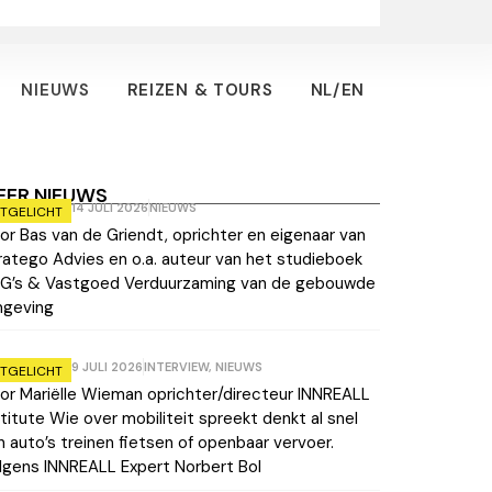
NIEUWS
REIZEN & TOURS
NL/EN
EER NIEUWS
14 JULI 2026
NIEUWS
ITGELICHT
or Bas van de Griendt, oprichter en eigenaar van
ratego Advies en o.a. auteur van het studieboek
G’s & Vastgoed Verduurzaming van de gebouwde
geving
9 JULI 2026
INTERVIEW
,
NIEUWS
ITGELICHT
or Mariëlle Wieman oprichter/directeur INNREALL
stitute Wie over mobiliteit spreekt denkt al snel
n auto’s treinen fietsen of openbaar vervoer.
lgens INNREALL Expert Norbert Bol