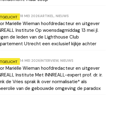
18 MEI 2026
ARTIKEL
,
NIEUWS
ITGELICHT
or Mariëlle Wieman hoofdredacteur en uitgever
NREALL Institute Op woensdagmiddag 13 mei jl.
egen de leden van de Lighthouse Club
partement Utrecht een exclusief kijkje achter
14 MEI 2026
INTERVIEW
,
NIEUWS
ITGELICHT
or Mariëlle Wieman hoofdredacteur en uitgever
NREALL Institute Met INNREALL-expert prof. dr. ir.
nk de Vries sprak ik over normalisatie* als
eerolie van de gebouwde omgeving de paradox