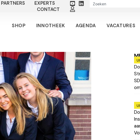
PARTNERS
EXPERTS
CONTACT
SHOP
INNOTHEEK
AGENDA
VACATURES
M
U
Do
St
SD
om
U
Do
In
aa
Vo