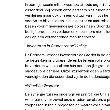
In een tijd waarin milieukwesties steeds urgente
essentieel. Wij helpen onze partners niet alleen 
verkleinen maar ook om een cultuur van innovatie t
voorop te blijven lopen in hun sector en aantrekke
kiezen voor milieuvriendelijke oplossingen. Door d
bedrijfsprocessen voldoen onze partners niet alle
ook op een veranderende marktbehoefte.
-Investeren in Studentontwikkeling
UniPartners Utrecht investeert ook actief in de o
te betrekken bij uitdagende en betekenisvolle pro
bevorderen we niet alleen hun persoonlijke groei
succesvolle carrière. Onze studenten doen waardev
vaardigheden die essentieel zijn in de hedendaags
-Win-Win Synergie
De synergie tussen onderwijs en praktijk die UniP
winsituatie voor zowel onze studenten als onze p
toepassen in reële projecten en waardevolle ervar