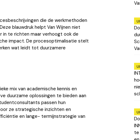
Va
rocesbeschrijvingen die de werkmethoden
U
 Deze blauwdruk helpt Van Wijnen niet
Do
r in te richten maar verhoogt ook de
du
sche impact. De procesoptimalisatie stelt
Sc
werken wat leidt tot duurzamere
Va
U
IN
ho
ni
nieke mix van academische kennis en
sc
tieve duurzame oplossingen te bieden aan
studentconsultants passen hun
door ze strategische inzichten en
U
iciëntie en lange- termijnstrategie van
Do
IN
te
en