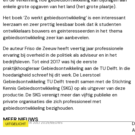
en de verkenning hoe gebiedsontwikkeling kan bijdragen aan
enkele grote opgaven van het land (het grote plaatje).
Het boek ‘Zo werkt gebiedsontwikkeling’ is een interessant
leerzaam en zeer prettig leesbaar boek dat ik studenten
ontwikkelaars bouwers en geïnteresseerden in het thema
gebiedsontwikkeling zeer kan aanbevelen.
De auteur Friso de Zeeuw heeft veertig jaar professionele
ervaring bij overheid in de politiek als adviseur en in het
bedrijfsleven. Tot eind 2017 was hij de eerste
praktijkhoogleraar Gebiedsontwikkeling aan de TU Delft. In die
hoedanigheid schreef hij dit werk. De Leerstoel
Gebiedsontwikkeling TU Delft treedt samen met de Stichting
Kennis Gebiedsontwikkeling (SKG) op als uitgever van deze
productie. De SKG verenigt meer dan vijftig publieke en
private organisaties die zich professioneel met
gebiedsontwikkeling bezighouden.
MEER NIEUWS
14 JULI 2026
NIEUWS
D
UITGELICHT
A