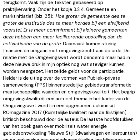
terugkomt. Vaak zijn de teksten gebaseerd op
praktijkervaring. Onder het kopje 3.2.4. Gemeente en
marktinitiatief (blz. 35):
Hoe groter de gemeente des te
groter de institutie des te meer hordes bij een afwijkend
voorstel. Er is meer commitment bij kleinere gemeenten
deze hebben een meer faciliterende opstelling dan de
activistische van de grote.
Daarnaast komen sturing
financiën en omgaan met omgevingsrecht aan de orde. De
relatie met de Omgevingswet wordt benoemd maar had in
deze nieuwe druk in mijn optiek nog wat steviger kunnen
worden neergezet. Hetzelfde geldt voor de participatie.
Helder is de uitleg over de vormen van Publiek-private
samenwerking (PPS) binnenstedelijke gebiedstransformatie
maatschappelijke waarden en omgevingskwaliteit. Het begrip
omgevingskwaliteit een actueel thema in het kader van de
Omgevingswet wordt in een opgenomen column uit
ROmagazine 2017 (Ruimtelijke kwaliteit naar de filistijnen)
kritisch beschouwd door de auteur. De laatste hoofdstukken
van het boek gaan over mobiliteit water energie
gebiedsontwikkeling ‘Nieuwe Stijl’ (dwaalwegen en leerpunten)