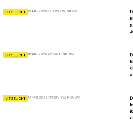
19 MEI 2026
INTERVIEW
,
NIEUWS
D
UITGELICHT
I
g
J
18 MEI 2026
ARTIKEL
,
NIEUWS
D
UITGELICHT
I
d
a
14 MEI 2026
INTERVIEW
,
NIEUWS
D
UITGELICHT
I
i
o