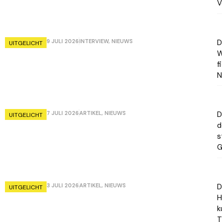
V
9 JULI 2026
INTERVIEW
,
NIEUWS
D
UITGELICHT
W
f
N
7 JULI 2026
ARTIKEL
,
NIEUWS
D
UITGELICHT
d
s
G
3 JULI 2026
ARTIKEL
,
NIEUWS
D
UITGELICHT
H
k
T