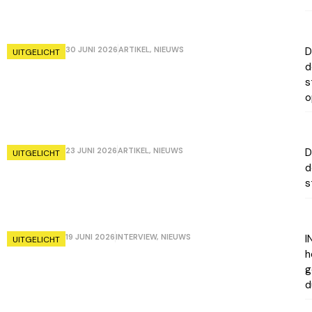
30 JUNI 2026
ARTIKEL
,
NIEUWS
D
UITGELICHT
d
s
o
23 JUNI 2026
ARTIKEL
,
NIEUWS
D
UITGELICHT
d
s
19 JUNI 2026
INTERVIEW
,
NIEUWS
I
UITGELICHT
h
g
d