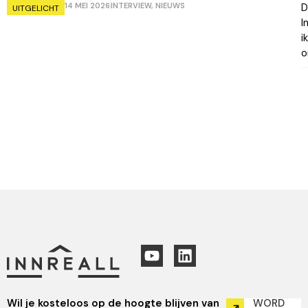
14 MEI 2026
INTERVIEW
,
NIEUWS
D
UITGELICHT
I
i
o
Wil je kosteloos op de hoogte blijven van
WORD