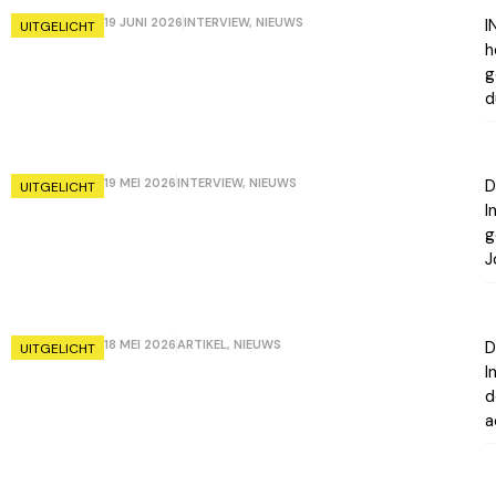
19 JUNI 2026
INTERVIEW
,
NIEUWS
I
UITGELICHT
h
g
d
19 MEI 2026
INTERVIEW
,
NIEUWS
D
UITGELICHT
I
g
J
18 MEI 2026
ARTIKEL
,
NIEUWS
D
UITGELICHT
I
d
a