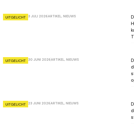
3 JULI 2026
ARTIKEL
,
NIEUWS
D
UITGELICHT
H
k
T
30 JUNI 2026
ARTIKEL
,
NIEUWS
D
UITGELICHT
d
s
o
23 JUNI 2026
ARTIKEL
,
NIEUWS
D
UITGELICHT
d
s