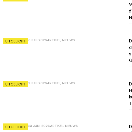
W
f
N
7 JULI 2026
ARTIKEL
,
NIEUWS
D
UITGELICHT
d
s
G
3 JULI 2026
ARTIKEL
,
NIEUWS
D
UITGELICHT
H
k
T
30 JUNI 2026
ARTIKEL
,
NIEUWS
D
UITGELICHT