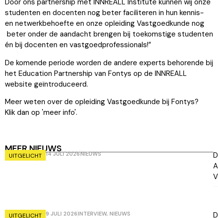
Door ons partnership met INNREALL Institute kunnen wij onze
studenten en docenten nog beter faciliteren in hun kennis-
en netwerkbehoefte en onze opleiding Vastgoedkunde nog
beter onder de aandacht brengen bij toekomstige studenten
én bij docenten en vastgoedprofessionals!”
De komende periode worden de andere experts behorende bij
het Education Partnership van Fontys op de INNREALL
website geïntroduceerd.
Meer weten over de opleiding Vastgoedkunde bij Fontys?
Klik dan op 'meer info'.
MEER NIEUWS
14 JULI 2026
NIEUWS
D
UITGELICHT
A
V
9 JULI 2026
INTERVIEW
,
NIEUWS
D
UITGELICHT