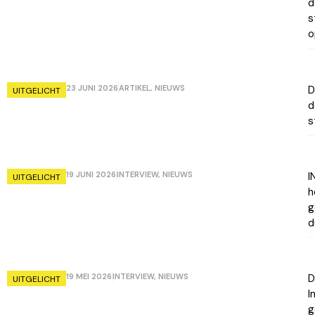
d
s
o
23 JUNI 2026
ARTIKEL
,
NIEUWS
D
UITGELICHT
d
s
19 JUNI 2026
INTERVIEW
,
NIEUWS
I
UITGELICHT
h
g
d
19 MEI 2026
INTERVIEW
,
NIEUWS
D
UITGELICHT
I
g