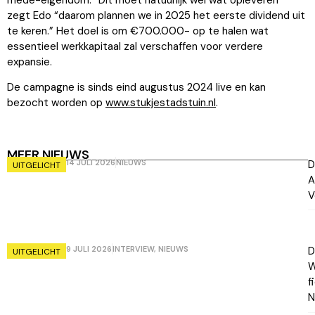
zegt Edo “daarom plannen we in 2025 het eerste dividend uit
te keren.” Het doel is om €700.000- op te halen wat
essentieel werkkapitaal zal verschaffen voor verdere
expansie.
De campagne is sinds eind augustus 2024 live en kan
bezocht worden op
www.stukjestadstuin.nl
.
MEER NIEUWS
14 JULI 2026
NIEUWS
D
UITGELICHT
A
V
9 JULI 2026
INTERVIEW
,
NIEUWS
D
UITGELICHT
W
f
N