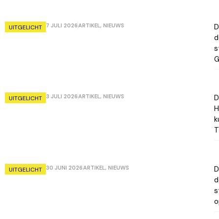
7 JULI 2026
ARTIKEL
,
NIEUWS
D
UITGELICHT
d
s
G
3 JULI 2026
ARTIKEL
,
NIEUWS
D
UITGELICHT
H
k
T
30 JUNI 2026
ARTIKEL
,
NIEUWS
D
UITGELICHT
d
s
o