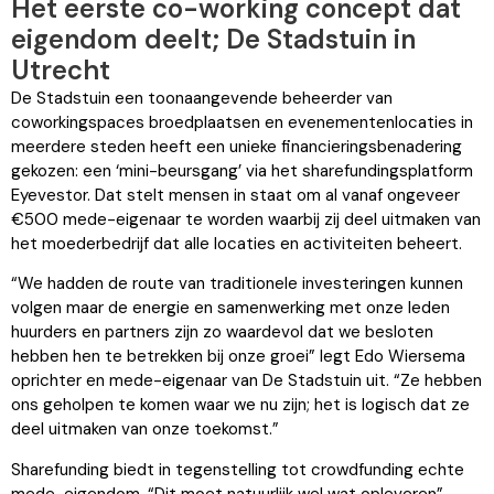
Het eerste co-working concept dat
eigendom deelt; De Stadstuin in
Utrecht
De Stadstuin een toonaangevende beheerder van
coworkingspaces broedplaatsen en evenementenlocaties in
meerdere steden heeft een unieke financieringsbenadering
gekozen: een ‘mini-beursgang’ via het sharefundingsplatform
Eyevestor. Dat stelt mensen in staat om al vanaf ongeveer
€500 mede-eigenaar te worden waarbij zij deel uitmaken van
het moederbedrijf dat alle locaties en activiteiten beheert.
“We hadden de route van traditionele investeringen kunnen
volgen maar de energie en samenwerking met onze leden
huurders en partners zijn zo waardevol dat we besloten
hebben hen te betrekken bij onze groei” legt Edo Wiersema
oprichter en mede-eigenaar van De Stadstuin uit. “Ze hebben
ons geholpen te komen waar we nu zijn; het is logisch dat ze
deel uitmaken van onze toekomst.”
Sharefunding biedt in tegenstelling tot crowdfunding echte
mede-eigendom. “Dit moet natuurlijk wel wat opleveren”