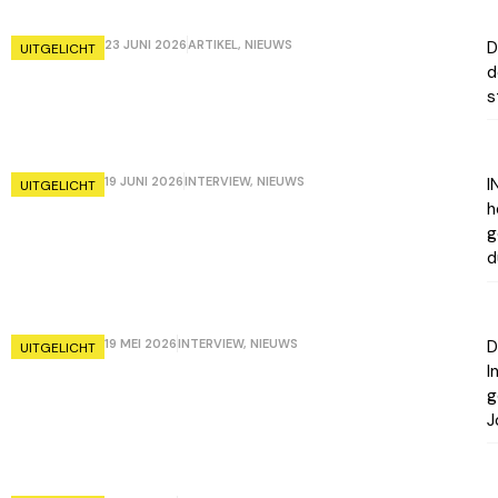
23 JUNI 2026
ARTIKEL
,
NIEUWS
D
UITGELICHT
d
s
19 JUNI 2026
INTERVIEW
,
NIEUWS
I
UITGELICHT
h
g
d
19 MEI 2026
INTERVIEW
,
NIEUWS
D
UITGELICHT
I
g
J