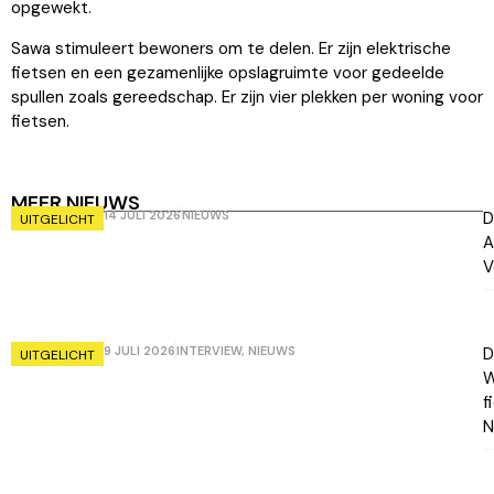
opgewekt.
Sawa stimuleert bewoners om te delen. Er zijn elektrische
fietsen en een gezamenlijke opslagruimte voor gedeelde
spullen zoals gereedschap. Er zijn vier plekken per woning voor
fietsen.
MEER NIEUWS
14 JULI 2026
NIEUWS
D
UITGELICHT
A
V
9 JULI 2026
INTERVIEW
,
NIEUWS
D
UITGELICHT
W
f
N