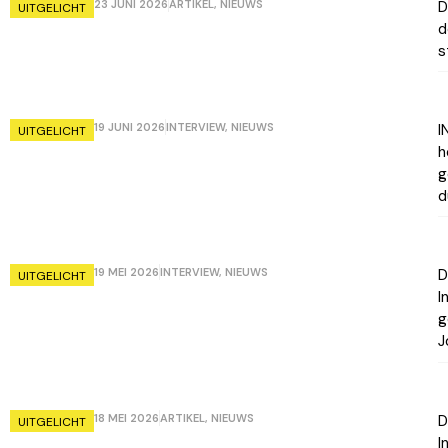
23 JUNI 2026
ARTIKEL
,
NIEUWS
D
UITGELICHT
d
s
19 JUNI 2026
INTERVIEW
,
NIEUWS
I
UITGELICHT
h
g
d
19 MEI 2026
INTERVIEW
,
NIEUWS
D
UITGELICHT
I
g
J
18 MEI 2026
ARTIKEL
,
NIEUWS
D
UITGELICHT
I