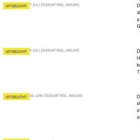
7 JULI 2026
ARTIKEL
,
NIEUWS
D
UITGELICHT
d
s
G
3 JULI 2026
ARTIKEL
,
NIEUWS
D
UITGELICHT
H
k
T
30 JUNI 2026
ARTIKEL
,
NIEUWS
D
UITGELICHT
d
s
o