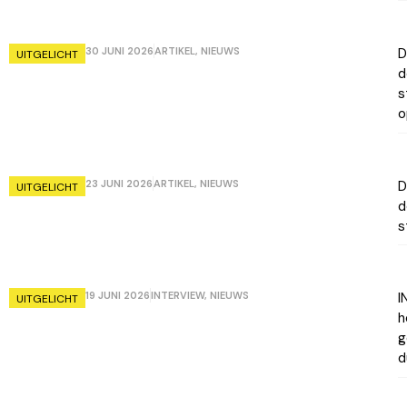
30 JUNI 2026
ARTIKEL
,
NIEUWS
D
UITGELICHT
d
s
o
23 JUNI 2026
ARTIKEL
,
NIEUWS
D
UITGELICHT
d
s
19 JUNI 2026
INTERVIEW
,
NIEUWS
I
UITGELICHT
h
g
d