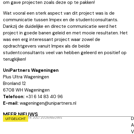
om gave projecten zoals deze op te pakken!
Wat vooral een sterk aspect van dit project was is de
communicatie tussen Impex en de studentconsultants.
Dankzij de duidelijke en directe communicatie werd het
project in goede banen geleid en met mooie resultaten. Het
was een erg interessant project waar zowel de
opdrachtgevers vanuit Impex als de beide
studentconsultants veel van hebben geleerd en positief op
terugkijken!
UniPartners Wageningen
Plus Ultra Wageningen
Bronland 12
6708 WH Wageningen
Telefoon:
+31 6 14 83 40 96
E-mail:
wageningen@unipartners.nl
MEER NIEUWS
14 JULI 2026
NIEUWS
D
UITGELICHT
A
V