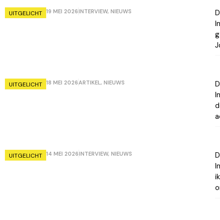
19 MEI 2026
INTERVIEW
,
NIEUWS
D
UITGELICHT
I
g
J
18 MEI 2026
ARTIKEL
,
NIEUWS
D
UITGELICHT
I
d
a
14 MEI 2026
INTERVIEW
,
NIEUWS
D
UITGELICHT
I
i
o