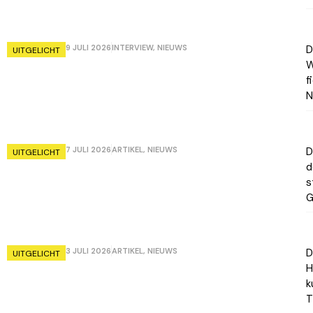
9 JULI 2026
INTERVIEW
,
NIEUWS
D
UITGELICHT
W
f
N
7 JULI 2026
ARTIKEL
,
NIEUWS
D
UITGELICHT
d
s
G
3 JULI 2026
ARTIKEL
,
NIEUWS
D
UITGELICHT
H
k
T