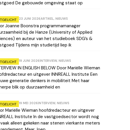
stgoed De gebouwde omgeving staat op
23 JUNI 2026
ARTIKEL
,
NIEUWS
ITGELICHT
or Joanne Boonstra programmamanager
urzaamheid bij de Hanze (University of Applied
iences) en auteur van het studieboek SDG’s &
stgoed Tijdens mijn studietijd liep ik
19 JUNI 2026
INTERVIEW
,
NIEUWS
ITGELICHT
TERVIEW IN ENGLISH BELOW Door Mariëlle Wieman
ofdredacteur en uitgever INNREALL Institute Een
euwe generatie denkers in mobiliteit Met haar
herpe blik op duurzaamheid en
19 MEI 2026
INTERVIEW
,
NIEUWS
ITGELICHT
or Mariëlle Wieman hoofdredacteur en uitgever
NREALL Institute In de vastgoedsector wordt nog
 vaak alleen gekeken naar stenen vierkante meters
 rendement. Maar Joep