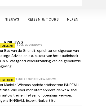
NIEUWS
REIZEN & TOURS
NL/EN
EER NIEUWS
14 JULI 2026
NIEUWS
ITGELICHT
or Bas van de Griendt, oprichter en eigenaar van
ratego Advies en o.a. auteur van het studieboek
G’s & Vastgoed Verduurzaming van de gebouwde
geving
9 JULI 2026
INTERVIEW
,
NIEUWS
ITGELICHT
or Mariëlle Wieman oprichter/directeur INNREALL
stitute Wie over mobiliteit spreekt denkt al snel
n auto’s treinen fietsen of openbaar vervoer.
lgens INNREALL Expert Norbert Bol