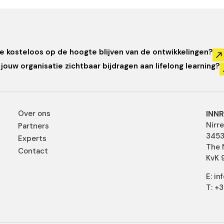
je kosteloos op de hoogte blijven van de ontwikkelingen?
jouw organisatie zichtbaar bijdragen aan lifelong learning?
Over ons
INNR
Nirr
Partners
3453
Experts
The 
Contact
KvK 
E: i
T: +