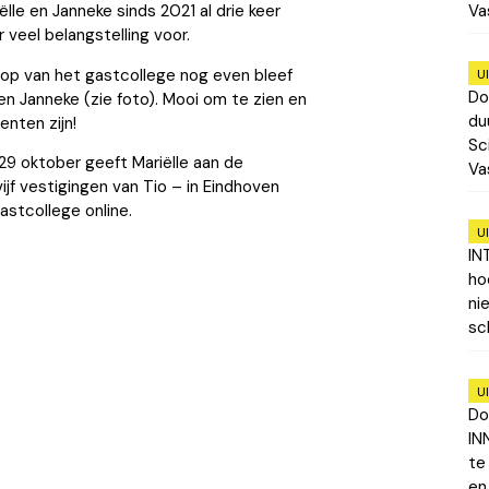
Va
ëlle en Janneke sinds 2021 al drie keer
veel belangstelling voor.
oop van het gastcollege nog even bleef
U
Do
en Janneke (zie foto). Mooi om te zien en
du
nten zijn!
Sc
 oktober geeft Mariëlle aan de
Va
jf vestigingen van Tio – in Eindhoven
stcollege online.
U
IN
ho
ni
sc
U
Do
IN
te
en