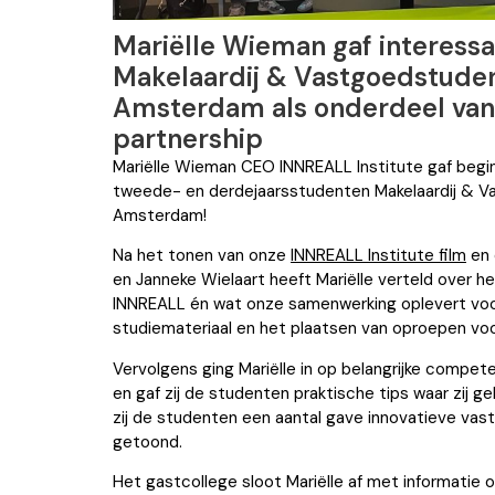
Mariëlle Wieman gaf interessa
Makelaardij & Vastgoedstuden
Amsterdam als onderdeel va
partnership
Mariëlle Wieman CEO INNREALL Institute gaf begi
tweede- en derdejaarsstudenten Makelaardij & Vas
Amsterdam!
Na het tonen van onze
INNREALL Institute film
en 
en Janneke Wielaart heeft Mariëlle verteld over h
INNREALL én wat onze samenwerking oplevert voo
studiemateriaal en het plaatsen van oproepen vo
Vervolgens ging Mariëlle in op belangrijke compe
en gaf zij de studenten praktische tips waar zij g
zij de studenten een aantal gave innovatieve vas
getoond.
Het gastcollege sloot Mariëlle af met informatie