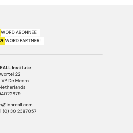
WORD ABONNEE
WORD PARTNER!
EALL Institute
ewortel 22
 VP De Meern
Netherlands
94022879
nfo@innreall.com
31 (0) 30 2387057