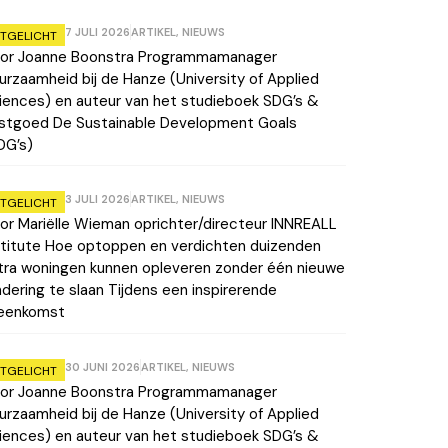
7 JULI 2026
ARTIKEL
,
NIEUWS
ITGELICHT
or Joanne Boonstra Programmamanager
urzaamheid bij de Hanze (University of Applied
iences) en auteur van het studieboek SDG’s &
stgoed De Sustainable Development Goals
DG’s)
3 JULI 2026
ARTIKEL
,
NIEUWS
ITGELICHT
or Mariëlle Wieman oprichter/directeur INNREALL
stitute Hoe optoppen en verdichten duizenden
tra woningen kunnen opleveren zonder één nieuwe
ndering te slaan Tijdens een inspirerende
jeenkomst
30 JUNI 2026
ARTIKEL
,
NIEUWS
ITGELICHT
or Joanne Boonstra Programmamanager
urzaamheid bij de Hanze (University of Applied
iences) en auteur van het studieboek SDG’s &