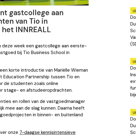
nt gastcollege aan
U
Do
ten van Tio in
Du
n het INNREALL
Sc
Va
(S
n deze week een gastcollege aan eerste-
tgoed bij Tio Business School in
U
Do
een korte introductie van Mariëlle Wieman
In
et Education Partnership tussen Tio en
ex
r de studenten zoals online
fu
or stage- en afstudeeropdrachten.
bi
tenties en rollen van de vastgoedmanager
elijk mee aan de slag kunnen. Daarna heeft
U
tgoedprojecten in binnen- en buitenland
Do
Du
Sc
 over onze
7-daagse kennisintensieve