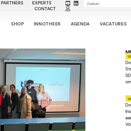
PARTNERS
EXPERTS
CONTACT
SHOP
INNOTHEEK
AGENDA
VACATURES
M
U
Do
St
SD
om
U
Do
In
aa
Vo