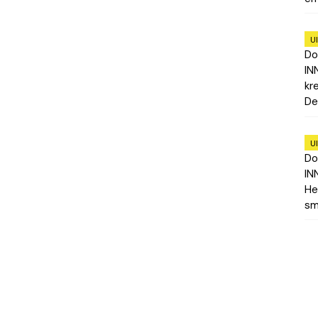
U
Do
IN
kr
De
U
Do
IN
He
sm