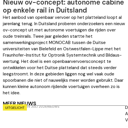
Nieuw ov-concept: autonome cabine
op enkele rail in Duitsland
Het aanbod van openbaar vervoer op het platteland loopt al
jarenlang terug. In Duitsland proberen onderzoekers een nieuw
ov-concept uit met autonome voertuigen die rijden over
oude treinrails. Twee jaar geleden startte het
samenwerkingsproject MONOCAB tussen de Duitse
universiteiten van Bielefeld en Ostwest­falen-Lippe met het
Fraunhofer-Institut für Optronik Systemtechnik und Bildaus­
wertung. Het doel is een openbaar­vervoersconcept te
ontwikkelen voor het Duitse platteland dat steeds verder
leegstroomt. In deze gebieden liggen nog wel vaak oude
spoorbanen die niet of nauwelijks meer worden gebruikt. Daar
kunnen kleine autonoom rijdende voertuigen overheen zo is
het idee.
MEER NIEUWS
14 JULI 2026
NIEUWS
D
UITGELICHT
A
V