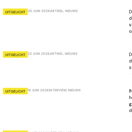
30 JUNI 2026
ARTIKEL
,
NIEUWS
D
UITGELICHT
d
s
o
23 JUNI 2026
ARTIKEL
,
NIEUWS
D
UITGELICHT
d
s
19 JUNI 2026
INTERVIEW
,
NIEUWS
I
UITGELICHT
h
g
d