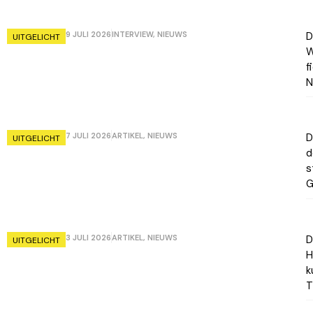
9 JULI 2026
INTERVIEW
,
NIEUWS
D
UITGELICHT
W
f
N
7 JULI 2026
ARTIKEL
,
NIEUWS
D
UITGELICHT
d
s
G
3 JULI 2026
ARTIKEL
,
NIEUWS
D
UITGELICHT
H
k
T