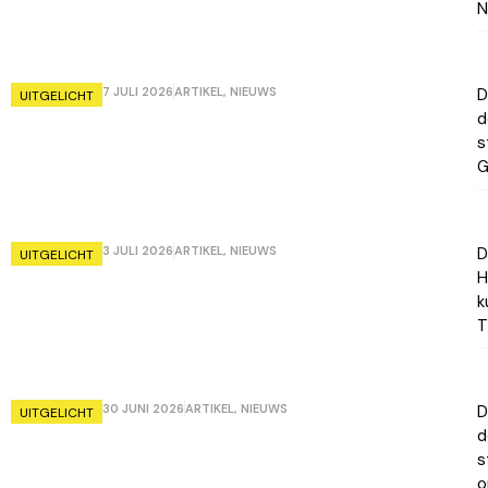
N
7 JULI 2026
ARTIKEL
,
NIEUWS
D
UITGELICHT
d
s
G
3 JULI 2026
ARTIKEL
,
NIEUWS
D
UITGELICHT
H
k
T
30 JUNI 2026
ARTIKEL
,
NIEUWS
D
UITGELICHT
d
s
o