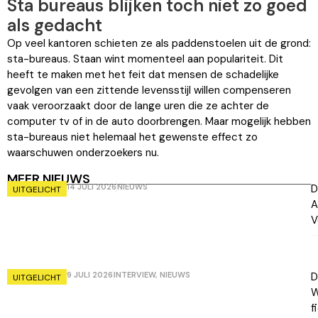
Sta bureaus blijken toch niet zo goed
als gedacht
Op veel kantoren schieten ze als paddenstoelen uit de grond:
sta-bureaus. Staan wint momenteel aan populariteit. Dit
heeft te maken met het feit dat mensen de schadelijke
gevolgen van een zittende levensstijl willen compenseren
vaak veroorzaakt door de lange uren die ze achter de
computer tv of in de auto doorbrengen. Maar mogelijk hebben
sta-bureaus niet helemaal het gewenste effect zo
waarschuwen onderzoekers nu.
MEER NIEUWS
14 JULI 2026
NIEUWS
D
UITGELICHT
A
V
9 JULI 2026
INTERVIEW
,
NIEUWS
D
UITGELICHT
W
f