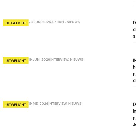
23 JUNI 2026
ARTIKEL
,
NIEUWS
D
UITGELICHT
d
s
19 JUNI 2026
INTERVIEW
,
NIEUWS
I
UITGELICHT
h
g
d
19 MEI 2026
INTERVIEW
,
NIEUWS
D
UITGELICHT
I
g
J