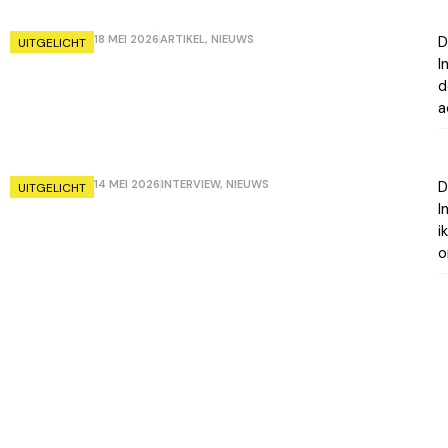
18 MEI 2026
ARTIKEL
,
NIEUWS
D
UITGELICHT
I
d
a
14 MEI 2026
INTERVIEW
,
NIEUWS
D
UITGELICHT
I
i
o