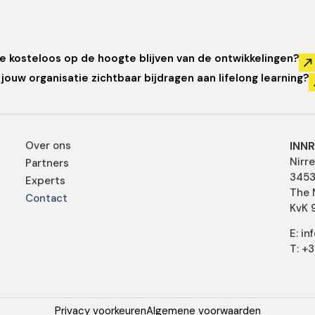
je kosteloos op de hoogte blijven van de ontwikkelingen?
jouw organisatie zichtbaar bijdragen aan lifelong learning?
Over ons
INNR
Nirr
Partners
3453
Experts
The 
Contact
KvK 
E: i
T: +
Privacy voorkeuren
Algemene voorwaarden