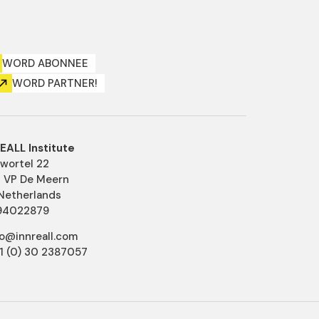
WORD ABONNEE
WORD PARTNER!
EALL Institute
ewortel 22
 VP De Meern
Netherlands
94022879
nfo@innreall.com
31 (0) 30 2387057