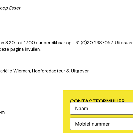
Joep Esser
an 8.30 tot 17.00 uur bereikbaar op +31 (0)30 2387057. Uiteraard
eze pagina invullen.
riëlle Wieman, Hoofdredacteur & Uitgever.
CONTACTFORMULIER
Naam
(Vereist)
com
Telefoonnummer
(Vereist)