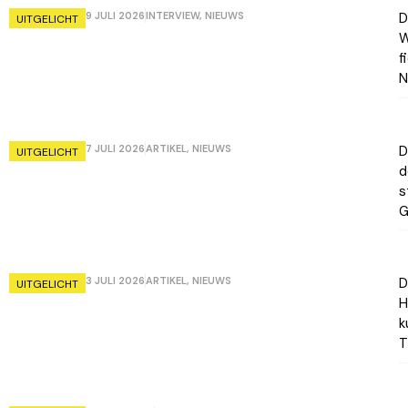
9 JULI 2026
INTERVIEW
,
NIEUWS
D
UITGELICHT
W
f
N
7 JULI 2026
ARTIKEL
,
NIEUWS
D
UITGELICHT
d
s
G
3 JULI 2026
ARTIKEL
,
NIEUWS
D
UITGELICHT
H
k
T