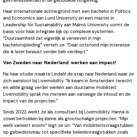
geïnteresseerden in de gebouwde omgeving.
Haar internationale achtergrond met een bachelor in Politics
and Economics aan Lund University en een master in
Leadership for Sustainability aan Malmö University vormt de
basis voor haar integrale kijk op complexe systemen.
“Duurzaamheid zat eigenlijk al verweven in mijn
bacheloropleiding” vertelt ze. “Daar ontstond mijn interesse
die ik later bewust verder heb verdiept.”
Van Zweden naar Nederland: werken aan impact!
Na haar studie maakte Lindahl de stap naar Nederland waar ze
zich aansloot bij Livemobility. “Ik kwam in Amsterdam terecht
en wilde graag verder werken aan duurzame mobiliteit.
Livemobility sprak me meteen aan vanwege de inhoud en de
impact van de projecten.”
Sinds 2023 werkt ze als consultant bij Livemobility. Hanna is
zowel betrokken bij kleine als grootschalige projecten. “Mijn
werk varieert enorm” legt ze uit. “Van mobiliteitsvraagstukken
op gebiedsniveau tot specifieke beleidsvraagstukken zoals