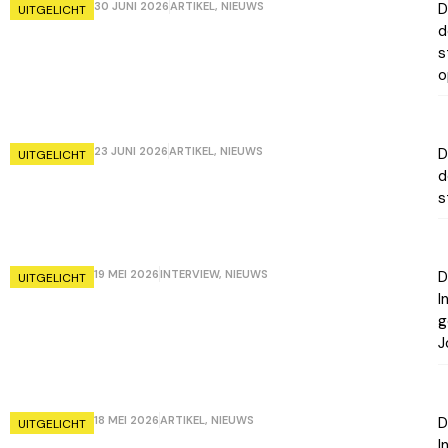
30 JUNI 2026
ARTIKEL
,
NIEUWS
D
UITGELICHT
d
s
o
23 JUNI 2026
ARTIKEL
,
NIEUWS
D
UITGELICHT
d
s
19 MEI 2026
INTERVIEW
,
NIEUWS
D
UITGELICHT
I
g
J
18 MEI 2026
ARTIKEL
,
NIEUWS
D
UITGELICHT
I